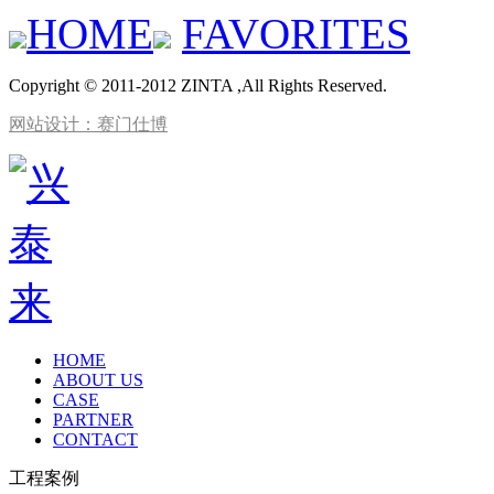
HOME
FAVORITES
Copyright © 2011-2012 ZINTA ,All Rights Reserved.
网站设计：赛门仕博
HOME
ABOUT US
CASE
PARTNER
CONTACT
工程案例