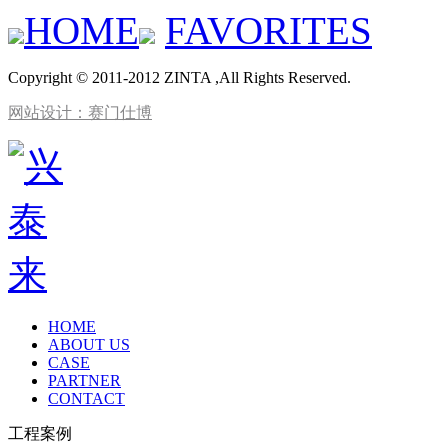
HOME
FAVORITES
Copyright © 2011-2012 ZINTA ,All Rights Reserved.
网站设计：赛门仕博
HOME
ABOUT US
CASE
PARTNER
CONTACT
工程案例